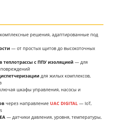
а комплексные решения, адаптированные под
ости
— от простых щитов до высокоточных
 теплотрассы с ППУ изоляцией
— для
 повреждений
диспетчеризации
для жилых комплексов,
в
лючая шкафы управления, насосы и
ов
через направление
UAC DIGITAL
— IoT,
s
EA
— датчики давления, уровня, температуры,