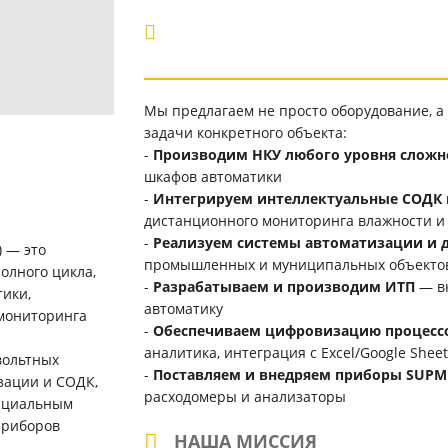
Мы предлагаем не просто оборудование, 
задачи конкретного объекта:
-
Производим НКУ любого уровня сложн
шкафов автоматики
-
Интегрируем интеллектуальные СОДК в
дистанционного мониторинга влажности и
-
Реализуем системы автоматизации и 
) — это
промышленных и муниципальных объекто
олного цикла,
-
Разрабатываем и производим ИТП
— вк
ики,
автоматику
 мониторинга
-
Обеспечиваем цифровизацию процесс
аналитика, интеграция с Excel/Google Sheet
вольтных
-
Поставляем и внедряем приборы SUPM
изации и СОДК,
расходомеры и анализаторы
фициальным
приборов
НАША МИССИЯ