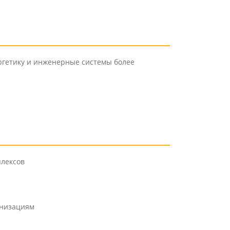
ргетику и инженерные системы более
плексов
анизациям